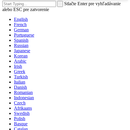
Stlačte Enter pre vyhľadávanie
alebo ESC pre zatvorenie
English
French
German
Portuguese
Spanish
Russian
Japanese
Korean
Arabic
Irish
Greek
Turkish
Italian
Danish
Romanian
Indonesian
Czech
Afrikaans
Swedish
Polish
Basque
Catalan