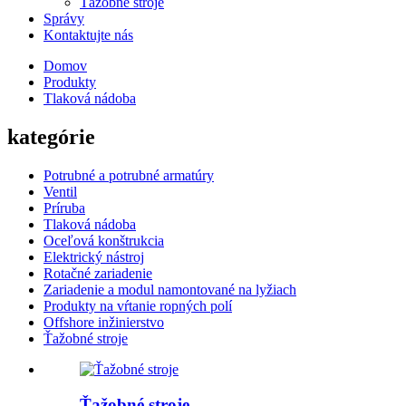
Ťažobné stroje
Správy
Kontaktujte nás
Domov
Produkty
Tlaková nádoba
kategórie
Potrubné a potrubné armatúry
Ventil
Príruba
Tlaková nádoba
Oceľová konštrukcia
Elektrický nástroj
Rotačné zariadenie
Zariadenie a modul namontované na lyžiach
Produkty na vŕtanie ropných polí
Offshore inžinierstvo
Ťažobné stroje
Ťažobné stroje