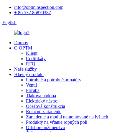
info@optminspection.com
+ 86 532 86870387
English
Domov
O OPTM
Klient
Certifikáty
RFQ
Naše služby
Hlavný produkt
Potrubné a potrubné armatúry
Ventil
Príruba
Tlaková nádoba
Elektrický nástroj
Oceľová konštrukcia
Rotačné zariadenie
Zariadenie a modul namontované na lyžiach
Produkty na vŕtanie ropných polí
Offshore inžinierstvo