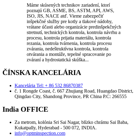
Máme skúsených technikov zariadení, ktorí
poznajú GB, ASME, BS, ASTM, API, AWS,
ISO, JIS, NACE atď. Vieme zabezpečiť
inšpekčné služby pre kotly a tlakové nádoby,
vrátane účasti alebo organizácie predinšpekčných
stretnutí, technických kontrola, kontrola návrhu a
procesu, kontrola prijatia materiálu, kontrola
rezania, kontrola tvárnenia, kontrola procesu
zvárania, nedeštruktívna kontrola, kontrola
otvárania a montáže, tepelné spracovanie po
zváraní a hydrostatická skúška...
ČÍNSKA KANCELÁRIA
Kancelária Tel: + 86 532 86870387
č. 1 Rongde Coast, č. 667 Zhujiang Road, Huangdao District,
Qingdao City, Shandong Province, PR China Р.С: 266555
India OFFICE
Za metrom, kolónia Sri Sai Nagar, blízko chrámu Sai Baba,
Kukatpally, Hyderabad - 500 072, INDIA.
info@optminspection.com