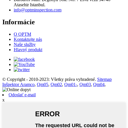
Atasehir Istanbul.
info@optminspection.com
Informácie
O OPTM
Kontaktujte nás
Naše služby
Hlavný produkt
© Copyright - 2010-2023: Všetky práva vyhradené.
Sitemap
Inšpektor Aramco
,
Qm05
,
Qm02
,
Qm01-
,
Qm03
,
Qm04
,
Odoslať e-mail
x