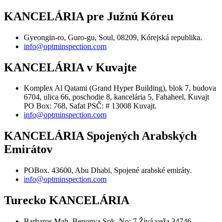
KANCELÁRIA pre Južnú Kóreu
Gyeongin-ro, Guro-gu, Soul, 08209, Kórejská republika.
info@optminspection.com
KANCELÁRIA v Kuvajte
Komplex Al Qatami (Grand Hyper Building), blok 7, budova
6704, ulica 66, poschodie 8, kancelária 5, Fahaheel, Kuvajt
PO Box: 768, Safat PSČ: # 13008 Kuvajt.
info@optminspection.com
KANCELÁRIA Spojených Arabských
Emirátov
POBox. 43600, Abu Dhabi, Spojené arabské emiráty.
info@optminspection.com
Turecko KANCELÁRIA
Barbaros Mah. Begonya Sok. No: 7 Živá veža 34746