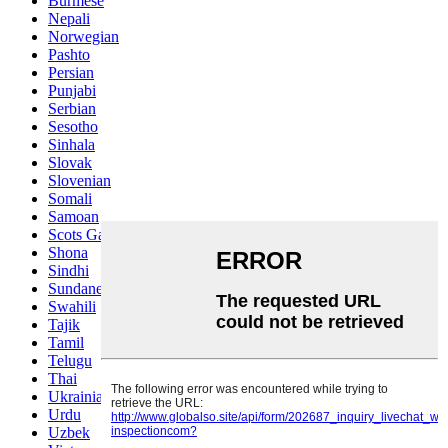
Burmese
Nepali
Norwegian
Pashto
Persian
Punjabi
Serbian
Sesotho
Sinhala
Slovak
Slovenian
Somali
Samoan
Scots Gaelic
Shona
Sindhi
Sundanese
Swahili
Tajik
Tamil
Telugu
Thai
Ukrainian
Urdu
Uzbek