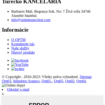
Turecko KANCELÁRIA
Barbaros Mah. Begonya Sok. No: 7 Živá veža 34746
Atasehir Istanbul.
info@optminspection.com
Informácie
O OPTM
Kontaktujte nás
Naše služby
Hlavný produkt
© Copyright - 2010-2023: Všetky práva vyhradené.
Sitemap
Qm03
,
Inšpektor Aramco
,
Qm01-
,
Qm05
,
Qm02
,
Qm04
,
Odoslať e-mail
x