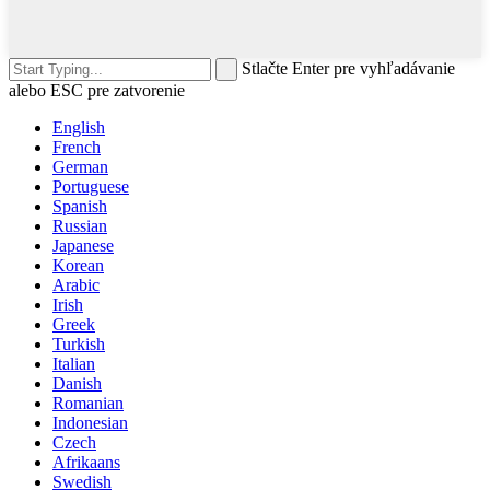
Stlačte Enter pre vyhľadávanie
alebo ESC pre zatvorenie
English
French
German
Portuguese
Spanish
Russian
Japanese
Korean
Arabic
Irish
Greek
Turkish
Italian
Danish
Romanian
Indonesian
Czech
Afrikaans
Swedish