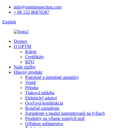
info@optminspection.com
+ 86 532 86870387
English
Domov
O OPTM
Klient
Certifikáty
RFQ
Naše služby
Hlavný produkt
Potrubné a potrubné armatúry
Ventil
Príruba
Tlaková nádoba
Elektrický nástroj
Oceľová konštrukcia
Rotačné zariadenie
Zariadenie a modul namontované na lyžiach
Produkty na vŕtanie ropných polí
Offshore inžinierstvo