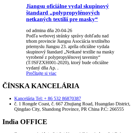
Jiangsu oficiálne vydal skupinový
štandard „polypropylénových
netkaných textílií pre masky“
od admina dňa 20-04-26
Podľa webovej stránky správy dohľadu nad
trhom provincie Jiangsu Asociácia textilného
priemyslu Jiangsu 23. apríla oficiálne vydala
skupinový štandard „Netkané textílie na masky
vyrobené z polypropylénovej taveniny“
(T/JSFZXH001-2020), ktorý bude oficiálne
vydaný dňa Ap. .
Prečítajte si viac
ČÍNSKA KANCELÁRIA
Kancelária Tel: + 86 532 86870387
č. 1 Rongde Coast, č. 667 Zhujiang Road, Huangdao District,
Qingdao City, Shandong Province, PR China Р.С: 266555
India OFFICE