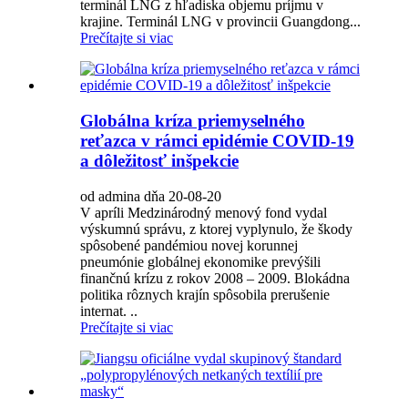
terminál LNG z hľadiska objemu príjmu v
krajine. Terminál LNG v provincii Guangdong...
Prečítajte si viac
Globálna kríza priemyselného
reťazca v rámci epidémie COVID-19
a dôležitosť inšpekcie
od admina dňa 20-08-20
V apríli Medzinárodný menový fond vydal
výskumnú správu, z ktorej vyplynulo, že škody
spôsobené pandémiou novej korunnej
pneumónie globálnej ekonomike prevýšili
finančnú krízu z rokov 2008 – 2009. Blokádna
politika rôznych krajín spôsobila prerušenie
internat. ..
Prečítajte si viac