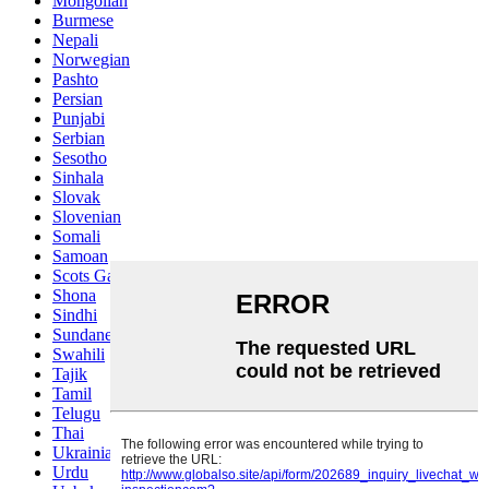
Mongolian
Burmese
Nepali
Norwegian
Pashto
Persian
Punjabi
Serbian
Sesotho
Sinhala
Slovak
Slovenian
Somali
Samoan
Scots Gaelic
Shona
Sindhi
Sundanese
Swahili
Tajik
Tamil
Telugu
Thai
Ukrainian
Urdu