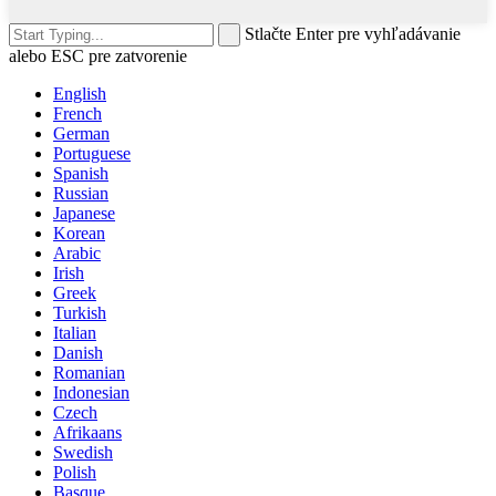
Stlačte Enter pre vyhľadávanie
alebo ESC pre zatvorenie
English
French
German
Portuguese
Spanish
Russian
Japanese
Korean
Arabic
Irish
Greek
Turkish
Italian
Danish
Romanian
Indonesian
Czech
Afrikaans
Swedish
Polish
Basque