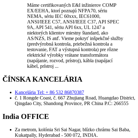
Máme certifikovaných E&I inžinierov COMP
EX/EEHA, ktorí poznajú NFPA70, sériu
NEMA, sériu IEC 60xxx, IEC61000,
ANSI/IEEE C57, ANSI/IEEE C37, API SPEC
9A, API 541, sériu API 6xx, UL 1247 a
niektorých klientov miestny štandard, ako
AS/NZS, IS atď. Vieme pokryť inšpekčné služby
(predvýrobná kontrola, priebežná kontrola a
testovanie, FAT a výstupná kontrola) pre rôzne
elektrické výrobky vrátane transformátora
(napájanie, rozvod, prístroj), kábla (napájací
kábel, prístroj ...
ČÍNSKA KANCELÁRIA
Kancelária Tel: + 86 532 86870387
č. 1 Rongde Coast, č. 667 Zhujiang Road, Huangdao District,
Qingdao City, Shandong Province, PR China Р.С: 266555
India OFFICE
Za metrom, kolónia Sri Sai Nagar, blízko chrámu Sai Baba,
Kukatpally, Hyderabad - 500 072, INDIA.