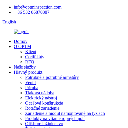
info@optminspection.com
+ 86 532 86870387
English
Domov
O OPTM
Klient
Certifikáty
RFQ
Naše služby
Hlavný produkt
Potrubné a potrubné armatúry
Ventil
Príruba
Tlaková nádoba
Elektrický nástroj
Oceľová konštrukcia
Rotačné zariadenie
Zariadenie a modul namontované na lyžiach
Produkty na vŕtanie ropných polí
Offshore inžinierstvo