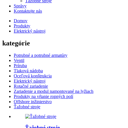
Ťažobné stroje
Správy
Kontaktujte nás
Domov
Produkty
Elektrický nástroj
kategórie
Potrubné a potrubné armatúry
Ventil
Príruba
Tlaková nádoba
Oceľová konštrukcia
Elektrický nástroj
Rotačné zariadenie
Zariadenie a modul namontované na lyžiach
Produkty na vŕtanie ropných polí
Offshore inžinierstvo
Ťažobné stroje
Ťažobné stroje