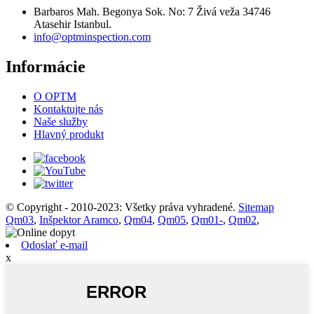
Barbaros Mah. Begonya Sok. No: 7 Živá veža 34746
Atasehir Istanbul.
info@optminspection.com
Informácie
O OPTM
Kontaktujte nás
Naše služby
Hlavný produkt
© Copyright - 2010-2023: Všetky práva vyhradené.
Sitemap
Qm03
,
Inšpektor Aramco
,
Qm04
,
Qm05
,
Qm01-
,
Qm02
,
Odoslať e-mail
x