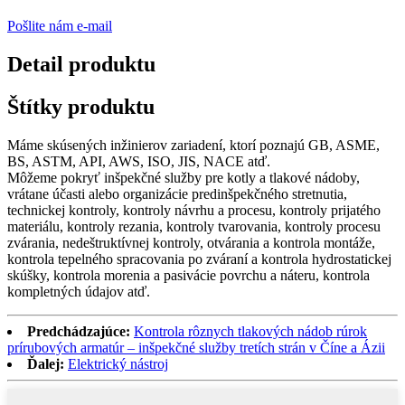
Pošlite nám e-mail
Detail produktu
Štítky produktu
Máme skúsených inžinierov zariadení, ktorí poznajú GB, ASME,
BS, ASTM, API, AWS, ISO, JIS, NACE atď.
Môžeme pokryť inšpekčné služby pre kotly a tlakové nádoby,
vrátane účasti alebo organizácie predinšpekčného stretnutia,
technickej kontroly, kontroly návrhu a procesu, kontroly prijatého
materiálu, kontroly rezania, kontroly tvarovania, kontroly procesu
zvárania, nedeštruktívnej kontroly, otvárania a kontrola montáže,
kontrola tepelného spracovania po zváraní a kontrola hydrostatickej
skúšky, kontrola morenia a pasivácie povrchu a náteru, kontrola
kompletných údajov atď.
Predchádzajúce:
Kontrola rôznych tlakových nádob rúrok
prírubových armatúr – inšpekčné služby tretích strán v Číne a Ázii
Ďalej:
Elektrický nástroj