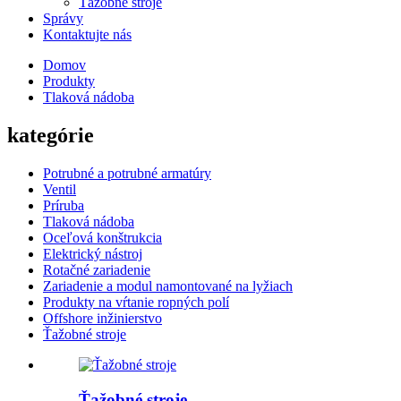
Ťažobné stroje
Správy
Kontaktujte nás
Domov
Produkty
Tlaková nádoba
kategórie
Potrubné a potrubné armatúry
Ventil
Príruba
Tlaková nádoba
Oceľová konštrukcia
Elektrický nástroj
Rotačné zariadenie
Zariadenie a modul namontované na lyžiach
Produkty na vŕtanie ropných polí
Offshore inžinierstvo
Ťažobné stroje
Ťažobné stroje