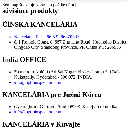
Sem napíšte svoju správu a pošlite nám ju
súvisiace produkty
ČÍNSKA KANCELÁRIA
Kancelária Tel: + 86 532 86870387
č. 1 Rongde Coast, č. 667 Zhujiang Road, Huangdao District,
Qingdao City, Shandong Province, PR China Р.С: 266555
India OFFICE
Za metrom, kolónia Sri Sai Nagar, blízko chrámu Sai Baba,
Kukatpally, Hyderabad - 500 072, INDIA.
info@optminspection.com
KANCELÁRIA pre Južnú Kóreu
Gyeongin-ro, Guro-gu, Soul, 08209, Kórejská republika.
info@optminspection.com
KANCELÁRIA v Kuvajte