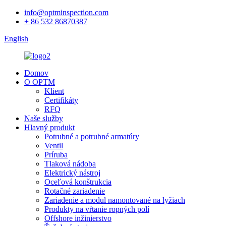
info@optminspection.com
+ 86 532 86870387
English
Domov
O OPTM
Klient
Certifikáty
RFQ
Naše služby
Hlavný produkt
Potrubné a potrubné armatúry
Ventil
Príruba
Tlaková nádoba
Elektrický nástroj
Oceľová konštrukcia
Rotačné zariadenie
Zariadenie a modul namontované na lyžiach
Produkty na vŕtanie ropných polí
Offshore inžinierstvo