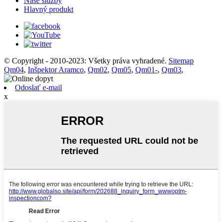
Naše služby
Hlavný produkt
© Copyright - 2010-2023: Všetky práva vyhradené.
Sitemap
Qm04
,
Inšpektor Aramco
,
Qm02
,
Qm05
,
Qm01-
,
Qm03
,
Odoslať e-mail
x