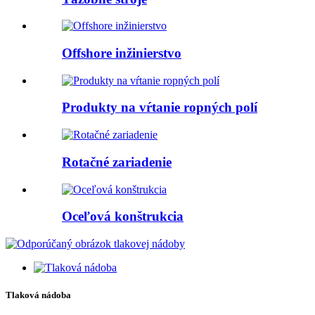
Offshore inžinierstvo
Produkty na vŕtanie ropných polí
Rotačné zariadenie
Oceľová konštrukcia
Tlaková nádoba