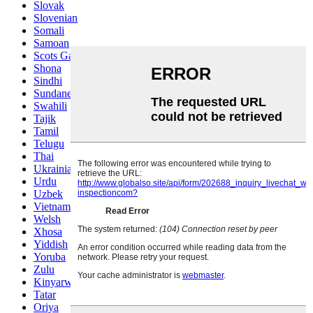
Slovak
Slovenian
Somali
Samoan
Scots Gaelic
Shona
Sindhi
Sundanese
Swahili
Tajik
Tamil
Telugu
Thai
Ukrainian
Urdu
Uzbek
Vietnamese
Welsh
Xhosa
Yiddish
Yoruba
Zulu
Kinyarwanda
Tatar
Oriya